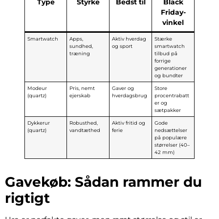
Type
Styrke
Bedst til
Black
Friday-
vinkel
Smartwatch
Apps,
Aktiv hverdag
Stærke
sundhed,
og sport
smartwatch
træning
tilbud på
forrige
generationer
og bundter
Modeur
Pris, nemt
Gaver og
Store
(quartz)
ejerskab
hverdagsbrug
procentrabatt
er og
sætpakker
Dykkerur
Robusthed,
Aktiv fritid og
Gode
(quartz)
vandtæthed
ferie
nedsættelser
på populære
størrelser (40–
42 mm)
Gavekøb: Sådan rammer du
rigtigt