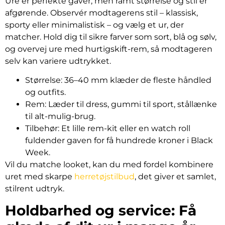
Ure er perfekte gaver, men ramt størrelse og stil er
afgørende. Observér modtagerens stil – klassisk,
sporty eller minimalistisk – og vælg et ur, der
matcher. Hold dig til sikre farver som sort, blå og sølv,
og overvej ure med hurtigskift-rem, så modtageren
selv kan variere udtrykket.
Størrelse: 36–40 mm klæder de fleste håndled
og outfits.
Rem: Læder til dress, gummi til sport, stållænke
til alt-mulig-brug.
Tilbehør: Et lille rem-kit eller en watch roll
fuldender gaven for få hundrede kroner i Black
Week.
Vil du matche looket, kan du med fordel kombinere
uret med skarpe
herretøjstilbud
, det giver et samlet,
stilrent udtryk.
Holdbarhed og service: Få