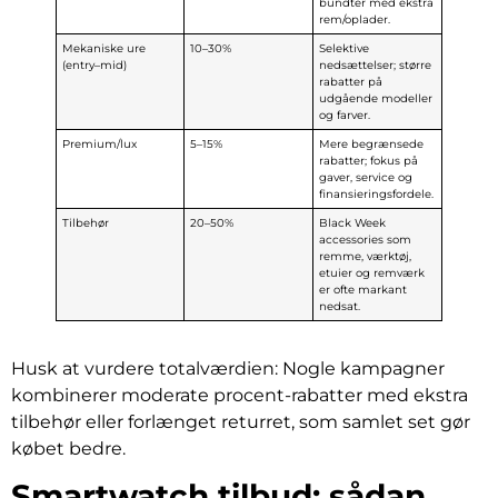
bundter med ekstra
rem/oplader.
Mekaniske ure
10–30%
Selektive
(entry–mid)
nedsættelser; større
rabatter på
udgående modeller
og farver.
Premium/lux
5–15%
Mere begrænsede
rabatter; fokus på
gaver, service og
finansieringsfordele.
Tilbehør
20–50%
Black Week
accessories som
remme, værktøj,
etuier og remværk
er ofte markant
nedsat.
Husk at vurdere totalværdien: Nogle kampagner
kombinerer moderate procent-rabatter med ekstra
tilbehør eller forlænget returret, som samlet set gør
købet bedre.
Smartwatch tilbud: sådan