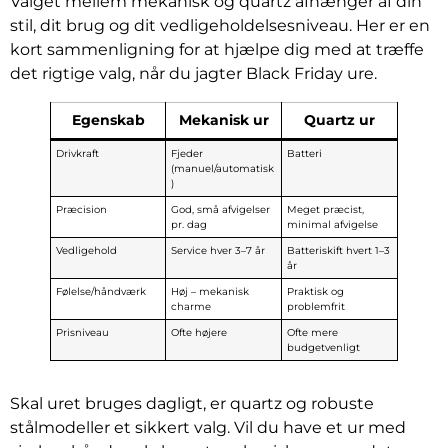
Valget mellem mekanisk og quartz afhænger af din
stil, dit brug og dit vedligeholdelsesniveau. Her er en
kort sammenligning for at hjælpe dig med at træffe
det rigtige valg, når du jagter Black Friday ure.
Egenskab
Mekanisk ur
Quartz ur
Drivkraft
Fjeder
Batteri
(manuel/automatisk
)
Præcision
God, små afvigelser
Meget præcist,
pr. dag
minimal afvigelse
Vedligehold
Service hver 3–7 år
Batteriskift hvert 1–3
år
Følelse/håndværk
Høj – mekanisk
Praktisk og
charme
problemfrit
Prisniveau
Ofte højere
Ofte mere
budgetvenligt
Skal uret bruges dagligt, er quartz og robuste
stålmodeller et sikkert valg. Vil du have et ur med