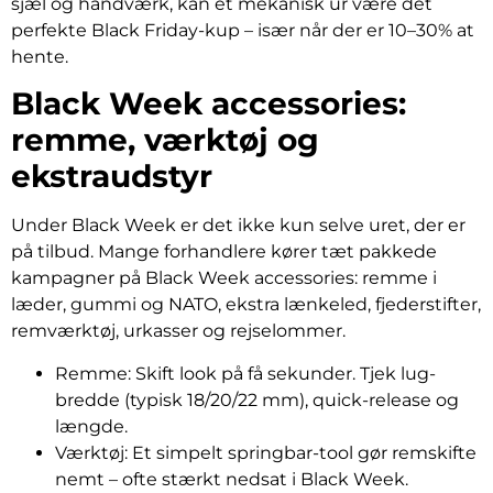
sjæl og håndværk, kan et mekanisk ur være det
perfekte Black Friday-kup – især når der er 10–30% at
hente.
Black Week accessories:
remme, værktøj og
ekstraudstyr
Under Black Week er det ikke kun selve uret, der er
på tilbud. Mange forhandlere kører tæt pakkede
kampagner på Black Week accessories: remme i
læder, gummi og NATO, ekstra lænkeled, fjederstifter,
remværktøj, urkasser og rejselommer.
Remme: Skift look på få sekunder. Tjek lug-
bredde (typisk 18/20/22 mm), quick-release og
længde.
Værktøj: Et simpelt springbar-tool gør remskifte
nemt – ofte stærkt nedsat i Black Week.