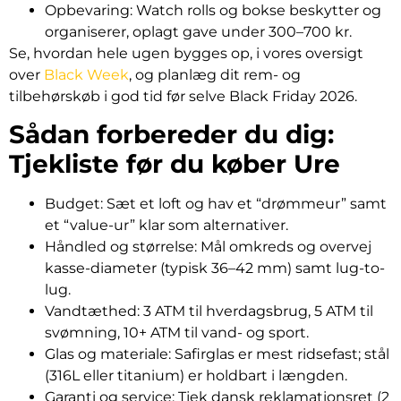
Opbevaring: Watch rolls og bokse beskytter og
organiserer, oplagt gave under 300–700 kr.
Se, hvordan hele ugen bygges op, i vores oversigt
over
Black Week
, og planlæg dit rem- og
tilbehørskøb i god tid før selve Black Friday 2026.
Sådan forbereder du dig:
Tjekliste før du køber Ure
Budget: Sæt et loft og hav et “drømmeur” samt
et “value-ur” klar som alternativer.
Håndled og størrelse: Mål omkreds og overvej
kasse-diameter (typisk 36–42 mm) samt lug-to-
lug.
Vandtæthed: 3 ATM til hverdagsbrug, 5 ATM til
svømning, 10+ ATM til vand- og sport.
Glas og materiale: Safirglas er mest ridsefast; stål
(316L eller titanium) er holdbart i længden.
Garanti og service: Tjek dansk reklamationsret (2