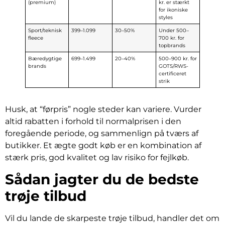
(premium)
kr. er stærkt
for ikoniske
styles
Sport/teknisk
399–1.099
30–50%
Under 500–
fleece
700 kr. for
topbrands
Bæredygtige
699–1.499
20–40%
500–900 kr. for
brands
GOTS/RWS-
certificeret
strik
Husk, at “førpris” nogle steder kan variere. Vurder
altid rabatten i forhold til normalprisen i den
foregående periode, og sammenlign på tværs af
butikker. Et ægte godt køb er en kombination af
stærk pris, god kvalitet og lav risiko for fejlkøb.
Sådan jagter du de bedste
trøje tilbud
Vil du lande de skarpeste trøje tilbud, handler det om