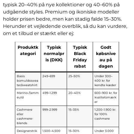
typisk 20–40% på nye kollektioner og 40–60% på
udgående styles. Premium og ikoniske modeller
holder prisen bedre, men kan stadig falde 15–30%.
Herunder et vejledende overblik, så du kan vurdere,
om et tilbud er stærkt eller ej:
Produktk
Typisk
Typisk
Godt
ategori
normalpr
Black
købsnive
is (DKK)
Friday
au på
rabat
dagen
Basis
249–699
25–50%
Under 300–
bomuldsswea
400 kr. for
ter/sweatshirt
kendte kæder
Merino-/lamm
499–1.299
20–40%
600–900 kr. for
euld
kvalitetsmærk
er
Cashmere
999–2.999
15–35%
1.200–1.900 kr.
eller
for 100%
cashmere-
cashmere
blends
Designerstrik
1.500–4.500
15–30%
Under 3.000