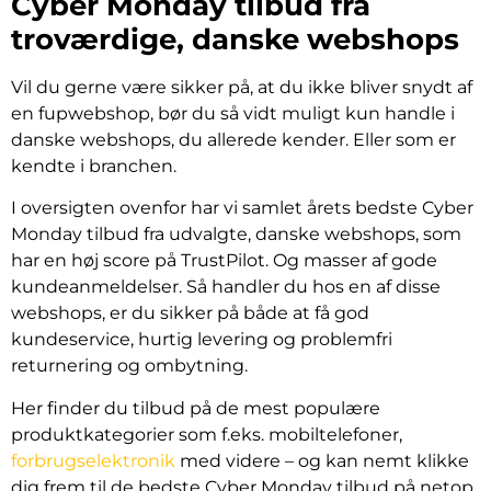
Cyber Monday tilbud fra
troværdige, danske webshops
Vil du gerne være sikker på, at du ikke bliver snydt af
en fupwebshop, bør du så vidt muligt kun handle i
danske webshops, du allerede kender. Eller som er
kendte i branchen.
I oversigten ovenfor har vi samlet årets bedste Cyber
Monday tilbud fra udvalgte, danske webshops, som
har en høj score på TrustPilot. Og masser af gode
kundeanmeldelser. Så handler du hos en af disse
webshops, er du sikker på både at få god
kundeservice, hurtig levering og problemfri
returnering og ombytning.
Her finder du tilbud på de mest populære
produktkategorier som f.eks. mobiltelefoner,
forbrugselektronik
med videre – og kan nemt klikke
dig frem til de bedste Cyber Monday tilbud på netop