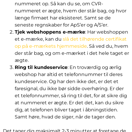
nummeret op. Så kan du se, om CVR-
nummeret er ægte, hvem der står bag, og hvor
længe firmaet har eksisteret. Samt se de
seneste regnskaber for ApS’er og A/S’er.
Tjek webshoppens e-mærke
: Har webshoppen
et e-mærke, kan du
slå det tilhørende certifikat
op på e-mærkets hjemmeside
. Så ved du, hvem
der står bag, og om e-mærket i det hele taget er
ægte.
Ring til kundeservice
: En troværdig og ærlig
webshop har altid et telefonnummer til deres
kundeservice. Og har den ikke det, er det et
faresignal, du ikke bør sidde overhøring. Er der
et telefonnummer, så ring til det, for at sikre dig
at nummeret er ægte. Er det det, kan du sikre
dig, at telefonen bliver taget i åbningstiden.
Samt høre, hvad de siger, når de tager den.
Det tager dig maksimalt 2-3 minutter at foretage de