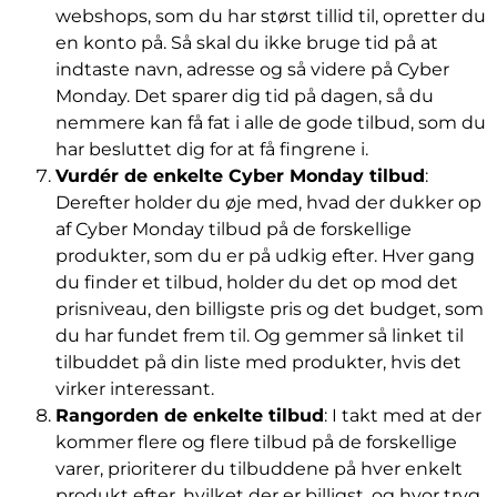
webshops, som du har størst tillid til, opretter du
en konto på. Så skal du ikke bruge tid på at
indtaste navn, adresse og så videre på Cyber
Monday. Det sparer dig tid på dagen, så du
nemmere kan få fat i alle de gode tilbud, som du
har besluttet dig for at få fingrene i.
Vurdér de enkelte Cyber Monday tilbud
:
Derefter holder du øje med, hvad der dukker op
af Cyber Monday tilbud på de forskellige
produkter, som du er på udkig efter. Hver gang
du finder et tilbud, holder du det op mod det
prisniveau, den billigste pris og det budget, som
du har fundet frem til. Og gemmer så linket til
tilbuddet på din liste med produkter, hvis det
virker interessant.
Rangorden de enkelte tilbud
: I takt med at der
kommer flere og flere tilbud på de forskellige
varer, prioriterer du tilbuddene på hver enkelt
produkt efter, hvilket der er billigst, og hvor tryg