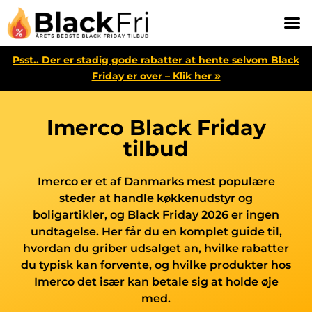
Psst.. Der er stadig gode rabatter at hente selvom Black
»
Friday er over – Klik her
Imerco Black Friday
tilbud
Imerco er et af Danmarks mest populære
steder at handle køkkenudstyr og
boligartikler, og Black Friday 2026 er ingen
undtagelse. Her får du en komplet guide til,
hvordan du griber udsalget an, hvilke rabatter
du typisk kan forvente, og hvilke produkter hos
Imerco det især kan betale sig at holde øje
med.