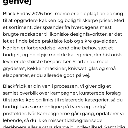
genvej
Black Friday 2026 hos Imerco er en oplagt anledning
til at opgradere køkken og bolig til skarpe priser. Med
et sortiment, der spænder fra hverdagens mest
brugte redskaber til ikoniske designfavoritter, er det
let at finde både praktiske køb og sikre gaveidéer.
Nøglen er forberedelse: kend dine behov, sæt et
budget, og hold øje med de kategorier, der historisk
leverer de største besparelser. Starter du med
grydesæt, køkkenmaskiner, knivsæt, glas og små
elapparater, er du allerede godt på vej.
Blackfri.dk er din ven i processen. Vi giver dig et
samlet overblik over kampagner, kuraterede forslag
til stærke køb og links til relaterede kategorier, så du
hurtigt kan sammenligne på tværs og undgå
prisfælder. Når kampagnerne går i gang, opdaterer vi
løbende, så du ikke misser tidsbegrænsede
døråbnere eller ekstra skarpe bundle-tilbud. Samtidig