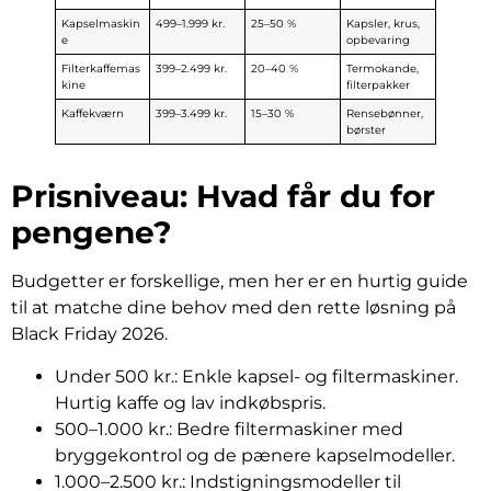
Kapselmaskin
499–1.999 kr.
25–50 %
Kapsler, krus,
e
opbevaring
Filterkaffemas
399–2.499 kr.
20–40 %
Termokande,
kine
filterpakker
Kaffekværn
399–3.499 kr.
15–30 %
Rensebønner,
børster
Prisniveau: Hvad får du for
pengene?
Budgetter er forskellige, men her er en hurtig guide
til at matche dine behov med den rette løsning på
Black Friday 2026.
Under 500 kr.: Enkle kapsel- og filtermaskiner.
Hurtig kaffe og lav indkøbspris.
500–1.000 kr.: Bedre filtermaskiner med
bryggekontrol og de pænere kapselmodeller.
1.000–2.500 kr.: Indstigningsmodeller til