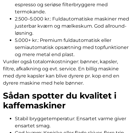
espresso og seriøse filterbryggere med
termokande.
2.500–5.000 kr.: Fuldautomatiske maskiner med
justerbar kværn og mælkeskum. God allround-
løsning.
5.000+ kr.: Premium fuldautomatisk eller
semiautomatisk opsætning med topfunktioner
og mere metal end plast.
Vurder også totalomkostninger: bønner, kapsler,
filtre, afkalkning og evt. service. En billig maskine
med dyre kapsler kan blive dyrere pr. kop end en
dyrere maskine med hele bønner.
Sådan spotter du kvalitet i
kaffemaskiner
Stabil bryggetemperatur: Ensartet varme giver
ensartet smag.
God kværn: Koniske eller flade skiver, flere trin