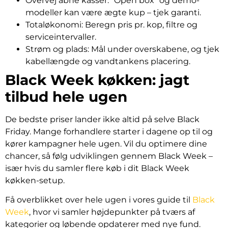
Overvej åbne kasser: “Open box” og demo-
modeller kan være ægte kup – tjek garanti.
Totaløkonomi: Beregn pris pr. kop, filtre og
serviceintervaller.
Strøm og plads: Mål under overskabene, og tjek
kabellængde og vandtankens placering.
Black Week køkken: jagt
tilbud hele ugen
De bedste priser lander ikke altid på selve Black
Friday. Mange forhandlere starter i dagene op til og
kører kampagner hele ugen. Vil du optimere dine
chancer, så følg udviklingen gennem Black Week –
især hvis du samler flere køb i dit Black Week
køkken-setup.
Få overblikket over hele ugen i vores guide til
Black
Week
, hvor vi samler højdepunkter på tværs af
kategorier og løbende opdaterer med nye fund.