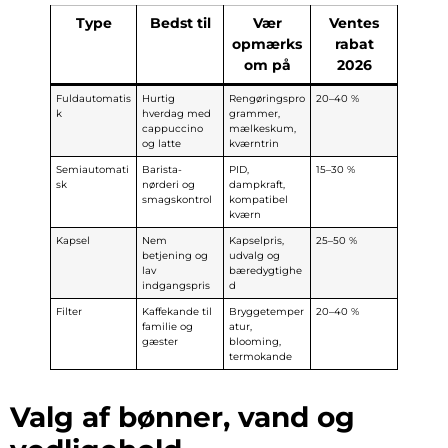
Type
Bedst til
Vær
Ventes
opmærks
rabat
om på
2026
Fuldautomatis
Hurtig
Rengøringspro
20–40 %
k
hverdag med
grammer,
cappuccino
mælkeskum,
og latte
kværntrin
Semiautomati
Barista-
PID,
15–30 %
sk
nørderi og
dampkraft,
smagskontrol
kompatibel
kværn
Kapsel
Nem
Kapselpris,
25–50 %
betjening og
udvalg og
lav
bæredygtighe
indgangspris
d
Filter
Kaffekande til
Bryggetemper
20–40 %
familie og
atur,
gæster
blooming,
termokande
Valg af bønner, vand og