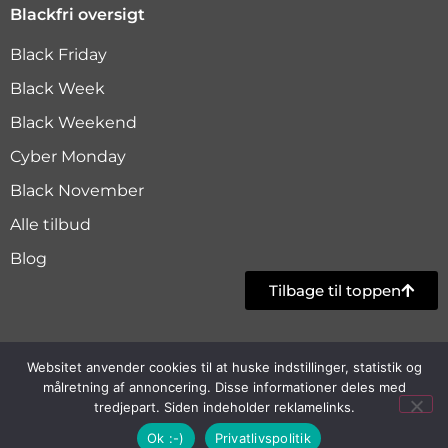
Blackfri oversigt
Black Friday
Black Week
Black Weekend
Cyber Monday
Black November
Alle tilbud
Blog
Tilbage til toppen
Websitet anvender cookies til at huske indstillinger, statistik og
Copyright © 2024 Blackfri.dk |
Cookie- og
målretning af annoncering. Disse informationer deles med
privatlivspolitik
| Siden indeholder reklamelinks
tredjepart. Siden indeholder reklamelinks.
Ok :-)
Privatlivspolitik