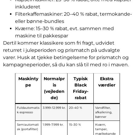
inkluderet
Filterkaffemaskiner: 20–40 % rabat, termokande-
eller bønne-bundles
Kværne: 15–30 % rabat, evt. sammen med
maskine til pakkespar
Dertil kommer klassikere som fri fragt, udvidet
returret i juleperioden og prismatch på udvalgte
varer. Husk at tjekke betingelserne for prismatch og
kampagneperioder, så du kan slå til med ro i maven.
Maskinty
Normalpr
Typisk
Ekstra
pe
is
Black
værdier
(vejleden
Friday-
de)
rabat
Fuldautomatis
3.999–12.999 kr.
20–40 %
Vandfilter,
k espresso
afkalkning,
bønner
Semiautomati
1.999–7.999 kr.
15–30 %
Kværn,
sk (portafilter)
tamper,
mælkekande