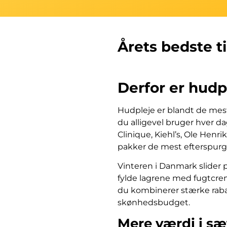
Årets bedste t
Derfor er hudp
Hudpleje er blandt de mest
du alligevel bruger hver 
Clinique, Kiehl’s, Ole Hen
pakker de mest efterspurg
Vinteren i Danmark slider 
fylde lagrene med fugtcrem
du kombinerer stærke rabat
skønhedsbudget.
Mere værdi i s