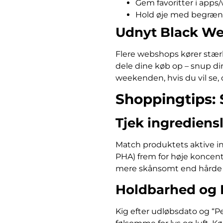
Gem favoritter i apps/
Hold øje med begræn
Udnyt Black W
Flere webshops kører stærk
dele dine køb op – snup din
weekenden, hvis du vil se, 
Shoppingtips: 
Tjek ingrediens
Match produktets aktive in
PHA) frem for høje koncen
mere skånsomt end hårde p
Holdbarhed og
Kig efter udløbsdato og “Pe