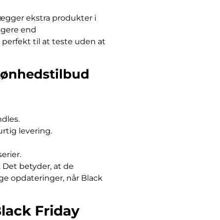
 lægger ekstra produkter i
ligere end
erfekt til at teste uden at
kønhedstilbud
ndles.
rtig levering.
rier.
. Det betyder, at de
ge opdateringer, når Black
Black Friday