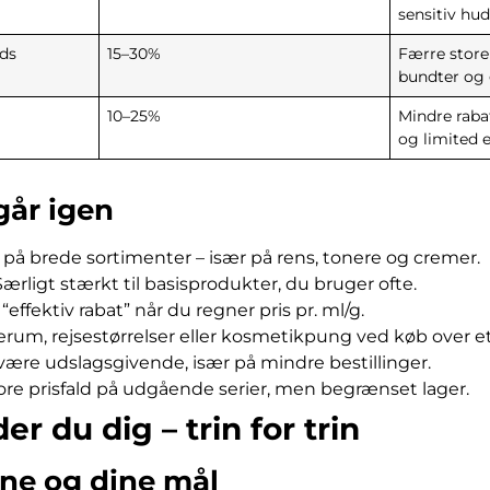
sensitiv hud
ds
15–30%
Færre stor
bundter og
10–25%
Mindre raba
og limited e
går igen
på brede sortimenter – især på rens, tonere og cremer.
Særligt stærkt til basisprodukter, du bruger ofte.
effektiv rabat” når du regner pris pr. ml/g.
rum, rejsestørrelser eller kosmetikpung ved køb over et
n være udslagsgivende, især på mindre bestillinger.
tore prisfald på udgående serier, men begrænset lager.
r du dig – trin for trin
ine og dine mål