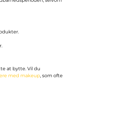
holdbarhedsperioden, selvom
rodukter.
r.
e at bytte. Vil du
dere med makeup
, som ofte