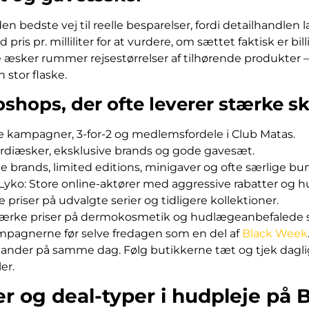
en bedste vej til reelle besparelser, fordi detailhandlen
ris pr. milliliter for at vurdere, om sættet faktisk er bil
sker rummer rejsestørrelser af tilhørende produkter – p
 stor flaske.
shops, der ofte leverer stærke s
e kampagner, 3-for-2 og medlemsfordele i Club Matas.
rdiæsker, eksklusive brands og gode gavesæt.
e brands, limited editions, minigaver og ofte særlige bu
Lyko: Store online-aktører med aggressive rabatter og hu
 priser på udvalgte serier og tidligere kollektioner.
rke priser på dermokosmetik og hudlægeanbefalede se
mpagnerne før selve fredagen som en del af
Black Week
 lander på samme dag. Følg butikkerne tæt og tjek dagli
er.
er og deal-typer i hudpleje på 