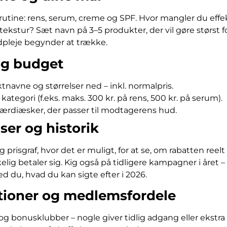
tine: rens, serum, creme og SPF. Hvor mangler du effekt 
tekstur? Sæt navn på 3–5 produkter, der vil gøre størst for
udpleje begynder at trække.
og budget
navne og størrelser ned – inkl. normalpris.
tegori (f.eks. maks. 300 kr. på rens, 500 kr. på serum).
ærdiæsker, der passer til modtagerens hud.
er og historik
isgraf, hvor det er muligt, for at se, om rabatten reelt e
elig betaler sig. Kig også på tidligere kampagner i året
ved du, hvad du kan sigte efter i 2026.
ationer og medlemsfordele
g bonusklubber – nogle giver tidlig adgang eller ekstra 