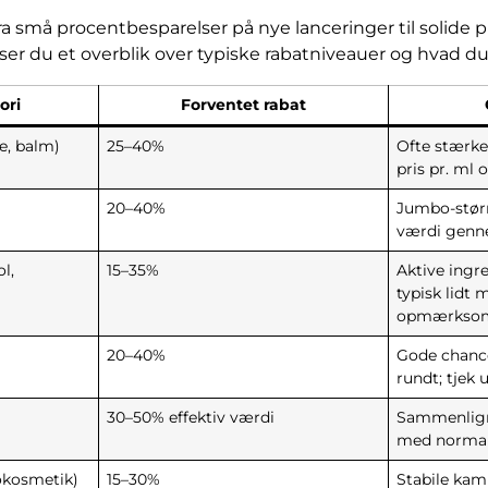
 små procentbesparelser på nye lanceringer til solide pr
ser du et overblik over typiske rabatniveauer og hvad
ori
Forventet rabat
e, balm)
25–40%
Ofte stærke
pris pr. ml
20–40%
Jumbo-størr
værdi genn
l,
15–35%
Aktive ingr
typisk lidt 
opmærksom
20–40%
Gode chancer
rundt; tjek 
30–50% effektiv værdi
Sammenlign 
med normal
kosmetik)
15–30%
Stabile kamp