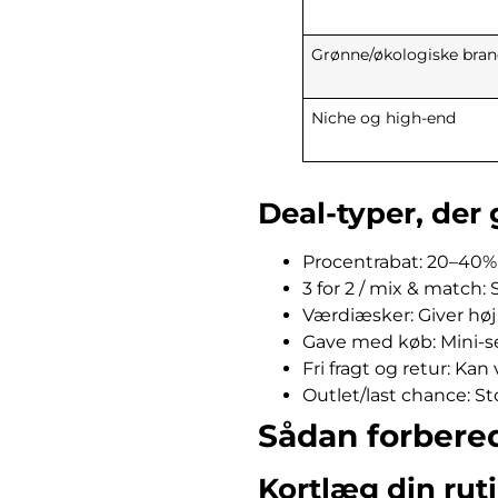
Grønne/økologiske bran
Niche og high-end
Deal-typer, der 
Procentrabat: 20–40% 
3 for 2 / mix & match: 
Værdiæsker: Giver høj “
Gave med køb: Mini-se
Fri fragt og retur: Ka
Outlet/last chance: S
Sådan forberede
Kortlæg din rut