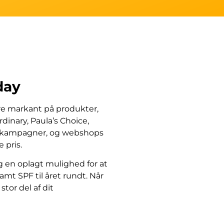
day
are markant på produkter,
inary, Paula’s Choice,
er kampagner, og webshops
 pris.
g en oplagt mulighed for at
mt SPF til året rundt. Når
tor del af dit