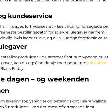
øb ikke flere flasker, end du kan nå at bruge inden for 
 og kundeservice
r 14 dages fortrydelsesret – læs vilkår for forseglede p
“seneste bestillingsdato” for at sikre julegaver når frem.
de dig, hvis lager er lavt, og du vil undgå fragtforsinkelse
ulegaver
tseller-produkter – de rammer flest hudtyper og er lett
gaver, kan du også holde øje med populære
julekalen
Black Friday.
elve dagen – og weekenden
nen
m leveringsoplysninger og betalingskort i sikre wallets.
p 5 produkter – køb det mest eftertragtede først.