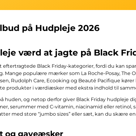
ilbud på Hudpleje 2026
leje værd at jagte på Black Fri
 eftertragtede Black Friday-kategorier, fordi du kan sp
dag. Mange populære mærker som La Roche-Posay, The Ord
riksen, Rudolph Care, Ecooking og Beauté Pacifique kør
te produkter i værdiæsker med ekstra indhold til samme
på huden, og netop derfor giver Black Friday hudpleje di
er, serummer med C-vitamin, niacinamid eller retinol, sa
ter med store “jumbo sizes” eller sæt, kan du skære en s
æt og gaveæsker