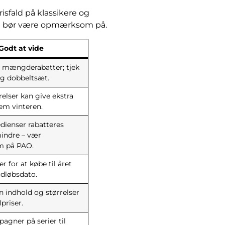
isfald på klassikere og
 du bør være opmærksom på.
Godt at vide
 mængderabatter; tjek
 og dobbeltsæt.
elser kan give ekstra
em vinteren.
edienser rabatteres
mindre – vær
 på PAO.
 for at købe til året
udløbsdato.
indhold og størrelser
priser.
agner på serier til