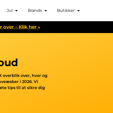
Jul
Brands
Butikker
r over – Klik her
»
lbud
t overblik over, hvor og
aveæsker i 2026. Vi
e tips til at sikre dig