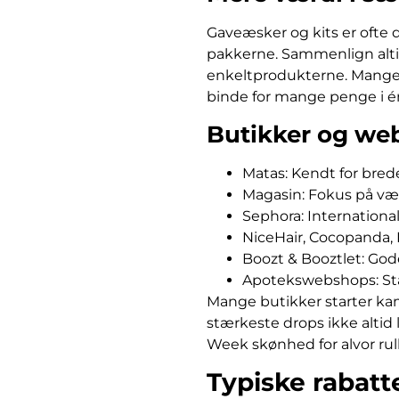
Gaveæsker og kits er ofte d
pakkerne. Sammenlign altid p
enkeltprodukterne. Mange æ
binde for mange penge i én
Butikker og web
Matas: Kendt for bred
Magasin: Fokus på væ
Sephora: International
NiceHair, Cocopanda, 
Boozt & Booztlet: Gode
Apotekswebshops: Stæ
Mange butikker starter ka
stærkeste drops ikke altid
Week skønhed for alvor rull
Typiske rabatt