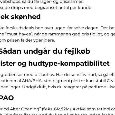
webshops, så du får lager- og prisalarmer.
sede drops med begrænset antal per kunde.
eek skønhed
e forskudsdeals hen over ugen, før selve dagen. Det be
e “must haves”, når de rammer en god pris tidligt, og ge
om prisen falder yderligere.
Sådan undgår du fejlkøb
lister og hudtype-kompatibilitet
gredienser med dit behov. Har du sensitiv hud, så gå eft
trationer af AHA/BHA. Ved pigmentpletter kan stabil C-
eelinger. Undgå duft, hvis du reagerer på parfume – is
 PAO
riod After Opening” (f.eks. 6M/12M). Aktive som retinol o