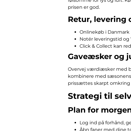
følsomme for lys og luft. K
prisen er god.
Retur, levering
Onlinekøb i Danmark ha
Notér leveringstid og 
Click & Collect kan red
Gaveæsker og j
Overvej værdiæsker med bes
kombinere med sæsonens 
prissættes skarpt omkring 
Strategi til s
Plan for morge
Log ind på forhånd, ge
Åbn faner med dine to