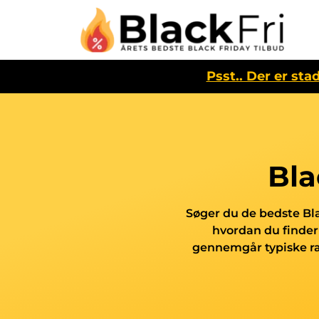
Psst.. Der er sta
Bla
Søger du de bedste Blac
hvordan du finder 
gennemgår typiske raba