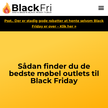
Psst.. Der er stadig gode rabatter at hente selvom Black
»
Friday er over – Klik her
Sådan finder du de
bedste møbel outlets til
Black Friday